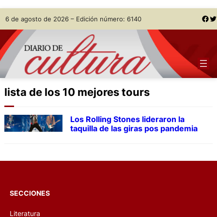
Skip
Facebook
Twitter
6 de agosto de 2026 – Edición número: 6140
to
content
lista de los 10 mejores tours
Los Rolling Stones lideraron la
taquilla de las giras pos pandemia
SECCIONES
Literatura