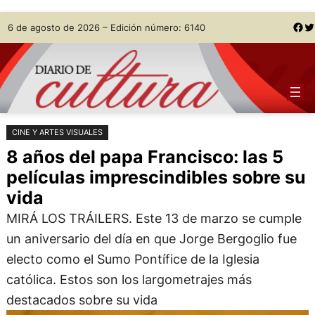
Saltar
Skip
Facebook
Twitter
6 de agosto de 2026 – Edición número: 6140
al
to
contenido
content
CINE Y ARTES VISUALES
8 años del papa Francisco: las 5
películas imprescindibles sobre su
vida
MIRÁ LOS TRÁILERS. Este 13 de marzo se cumple
un aniversario del día en que Jorge Bergoglio fue
electo como el Sumo Pontífice de la Iglesia
católica. Estos son los largometrajes más
destacados sobre su vida