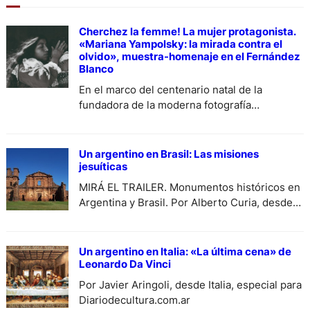
Cherchez la femme! La mujer protagonista.
«Mariana Yampolsky: la mirada contra el
olvido», muestra-homenaje en el Fernández
Blanco
En el marco del centenario natal de la
fundadora de la moderna fotografía
antropológica, la Embajada de México en
Argentina, el Museo Isaac Fernández Blanco
de Buenos Aires y la Secretaría de Cultura
Un argentino en Brasil: Las misiones
mexicana presentan una muestra integrada
jesuíticas
por sus obras más representativas y
MIRÁ EL TRAILER. Monumentos históricos en
memorables, que se puede visitar del 5 de
Argentina y Brasil. Por Alberto Curia, desde
diciembre al 15…
Brasil, especial para Diariodecultura.com.ar.
Un argentino en Italia: «La última cena» de
Leonardo Da Vinci
Por Javier Aringoli, desde Italia, especial para
Diariodecultura.com.ar