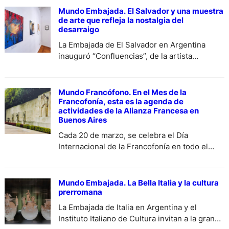
Mundo Embajada. El Salvador y una muestra
de arte que refleja la nostalgia del
desarraigo
La Embajada de El Salvador en Argentina
inauguró “Confluencias”, de la artista
salvadoreña Lucila González. La muestra, que
reúne una selección de obras que exploran
diversas técnicas y estilos, como el acrílico, la
Mundo Francófono. En el Mes de la
acuarela, y técnica mixta, se puede visitar
Francofonía, esta es la agenda de
actividades de la Alianza Francesa en
hasta el 21 de junio de 2024, en Av. Santa Fe
Buenos Aires
1385, 1° Piso. CABA,…
Cada 20 de marzo, se celebra el Día
Internacional de la Francofonía en todo el
mundo. En 1970, en esa fecha precisamente,
nació la Agencia de Cooperación Cultural y
Técnica, que se convirtió después en la
Mundo Embajada. La Bella Italia y la cultura
Organización Internacional de la Francofonía.
prerromana
Aquí te presentamos todas las actividades de
La Embajada de Italia en Argentina y el
los países francófonos que podrás disfrutar
Instituto Italiano de Cultura invitan a la gran
de…