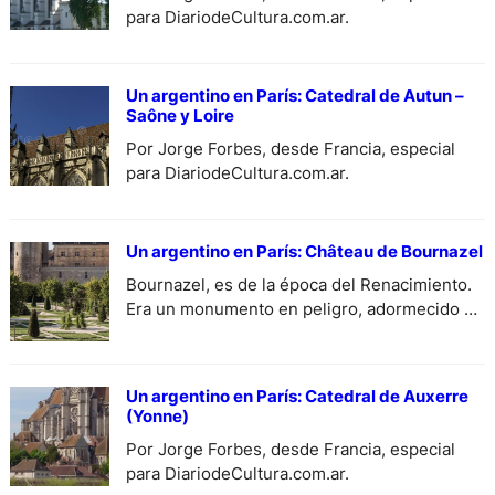
para DiariodeCultura.com.ar.
Un argentino en París: Catedral de Autun –
Saône y Loire
Por Jorge Forbes, desde Francia, especial
para DiariodeCultura.com.ar.
Un argentino en París: Château de Bournazel
Bournazel, es de la época del Renacimiento.
Era un monumento en peligro, adormecido en
la campaña Averonesa (de Averón), del siglo
XVI. El Gran Trofeo Dassault de Historia y
Patrimonio…
Un argentino en París: Catedral de Auxerre
(Yonne)
Por Jorge Forbes, desde Francia, especial
para DiariodeCultura.com.ar.