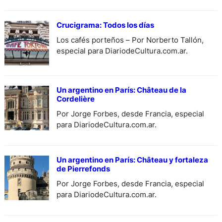
exposición «Formas y colores de la Italia
prerromana-Canosa di Puglia». Curada por
Massimo Osanna…
Crucigrama: Todos los días
Los cafés porteños – Por Norberto Tallón,
especial para DiariodeCultura.com.ar.
Un argentino en París: Château de la
Cordelière
Por Jorge Forbes, desde Francia, especial
para DiariodeCultura.com.ar.
Un argentino en París: Château y fortaleza
de Pierrefonds
Por Jorge Forbes, desde Francia, especial
para DiariodeCultura.com.ar.