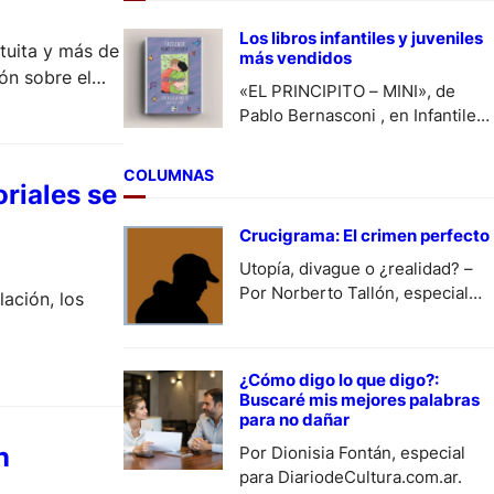
enfrie el cafe», en la semana del
27 de julio al 2 de agosto.
Los libros infantiles y juveniles
atuita y más de
más vendidos
ón sobre el
«EL PRINCIPITO – MINI», de
 contará con
Pablo Bernasconi , en Infantiles
y «Heartstopper 6» de Alice
Oseman en Juveniles, se
COLUMNAS
posicionaron como los libros
riales se
más vendidos en la semana del
Crucigrama: El crimen perfecto
27 de julio a 2 de agosto.
Utopía, divague o ¿realidad? –
Por Norberto Tallón, especial
lación, los
para DiariodeCultura.
¿Cómo digo lo que digo?:
Buscaré mis mejores palabras
para no dañar
n
Por Dionisia Fontán, especial
para DiariodeCultura.com.ar.