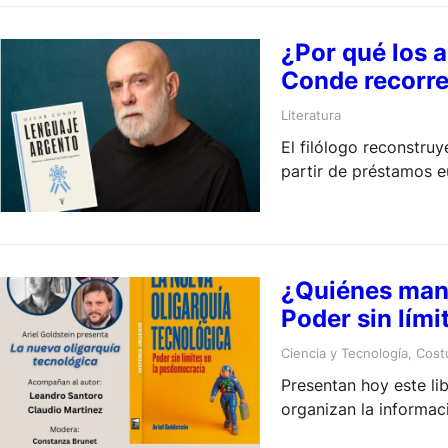
¿Por qué los
Conde recorre 
Literatura
El filólogo reconstru
partir de préstamos e
hasta el lunfardo y l
muestra que la lengua
¿Quiénes mand
Poder sin lím
Ciencia y Tecnología
, 
Cost
Presentan hoy este li
organizan la informaci
cómo recuperamos ese