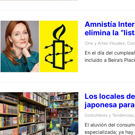
Amnistía Inter
elimina la “li
Cine y Artes Visuales
, 
Cos
En el día del cumplea
incluido a Beira’s Pla
nómina crítica
Los locales de
japonesa para 
Costumbres y Tendencias
,
El aluvión del consum
especializada; ya hay