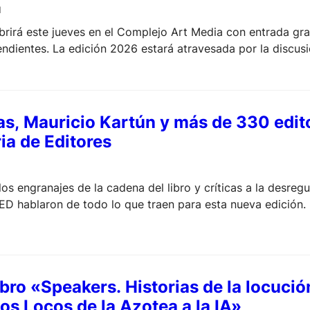
l
abrirá este jueves en el Complejo Art Media con entrada gr
endientes. La edición 2026 estará atravesada por la discusi
 para derogar la Ley de Defensa de la Actividad Librera y
internacionales, además de un libro…
as, Mauricio Kartún y más de 330 edito
ia de Editores
s engranajes de la cadena del libro y críticas a la desregu
ED hablaron de todo lo que traen para esta nueva edición.
ibro «Speakers. Historias de la locució
los Locos de la Azotea a la IA»