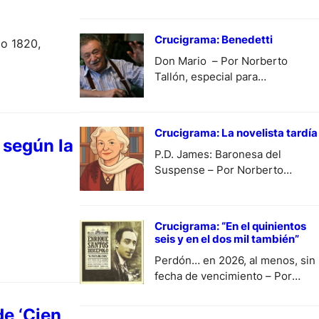
Crucigrama: Benedetti
lo 1820,
Don Mario – Por Norberto
Tallón, especial para
DiariodeCultura.
Crucigrama: La novelista tardía
 según la
P.D. James: Baronesa del
Suspense – Por Norberto
Tallón, especial para
DiariodeCultura.
Crucigrama: “En el quinientos
seis y en el dos mil también”
Perdón… en 2026, al menos, sin
fecha de vencimiento – Por
Norberto Tallón, especial para
DiariodeCultura.
de ‘Cien