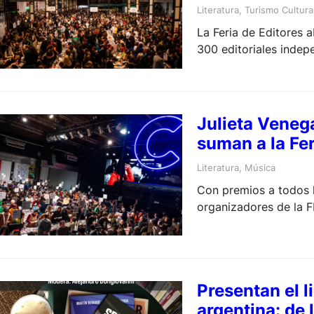
Literatura
, 
Turismo Cultura
La Feria de Editores 
300 editoriales indep
proyecto del Gobierno
autores nacionales e 
Julieta Veneg
suman a la Fer
Literatura
, 
Música
Con premios a todos lo
organizadores de la F
Presentan el l
argentina: de 