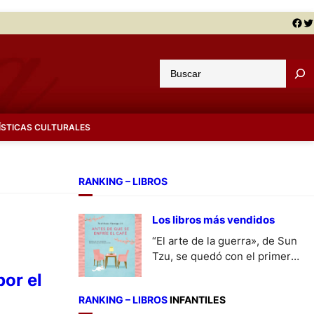
Facebook
Twitter
B
u
s
c
ÍSTICAS CULTURALES
a
r
RANKING – LIBROS
Los libros más vendidos
“El arte de la guerra», de Sun
Tzu, se quedó con el primer
puesto en No Ficción y
or el
Toshikazu Kawaguchi lo logró
RANKING – LIBROS
INFANTILES
en Ficción con «Antes de que se