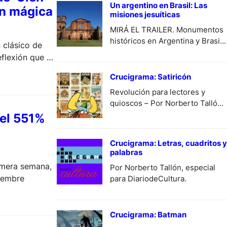
Un argentino en Brasil: Las
an mágica
misiones jesuíticas
MIRÁ EL TRAILER. Monumentos
históricos en Argentina y Brasil.
 clásico de
Por Alberto Curia, desde Brasil,
eflexión que no
especial para
Diariodecultura.com.ar.
Crucigrama: Satiricón
Revolución para lectores y
quioscos – Por Norberto Tallón,
especial para DiariodeCultura.
del 551%
Crucigrama: Letras, cuadritos y
palabras
rimera semana,
Por Norberto Tallón, especial
ciembre
para DiariodeCultura.
Crucigrama: Batman