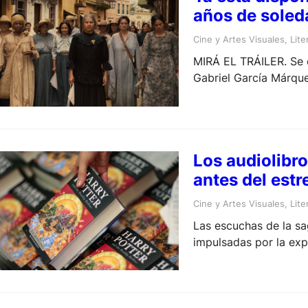
años de soleda
Cine y Artes Visuales
, 
Lite
MIRÁ EL TRÁILER. Se e
Gabriel García Márque
deja a nadie indiferen
Los audiolibro
antes del estr
Cine y Artes Visuales
, 
Lite
Las escuchas de la sa
impulsadas por la exp