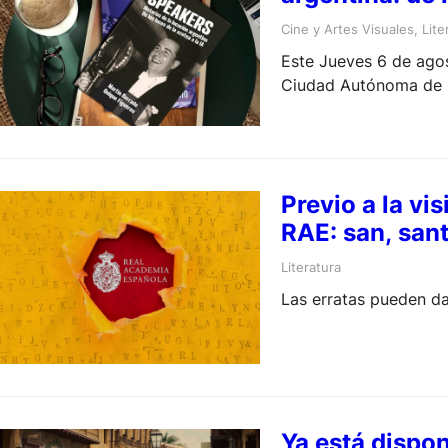
Cine y Artes Visuales
, 
Lite
Este Jueves 6 de agos
Ciudad Autónoma de 
Previo a la vi
RAE: san, san
Literatura
Las erratas pueden d
Ya está dispon