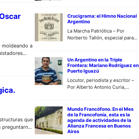
 Oscar
Crucigrama: el Himno Nacional
Argentino
La Marcha Patriótica – Por
Norberto Tallón, especial para
Diario de Cultura.
ue moldeando a
uistadores
Un Argentino en la Triple
esible,
Frontera: Mariano Rodríguez en
bién…
Puerto Iguazú
Locutor, periodista y escritor –
Por Alberto Antonio Curia,
ica.
especial para Diario de Cultura.
Mundo Francófono. En el Mes
de la Francofonía, esta es la
structuras que
agenda de actividades de la
Alianza Francesa en Buenos
ra preguntarnos
Aires