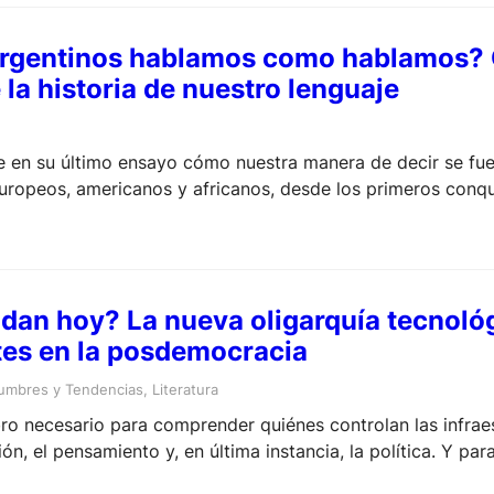
 argentinos hablamos como hablamos?
la historia de nuestro lenguaje
ye en su último ensayo cómo nuestra manera de decir se f
uropeos, americanos y africanos, desde los primeros conq
as invenciones más recientes. Con un enfoque riguroso y acc
 –siempre viva– cambia, se mezcla y, en ese proceso, tam
an hoy? La nueva oligarquía tecnológ
ites en la posdemocracia
umbres y Tendencias
, 
Literatura
bro necesario para comprender quiénes controlan las infrae
ón, el pensamiento y, en última instancia, la política. Y pa
 control.