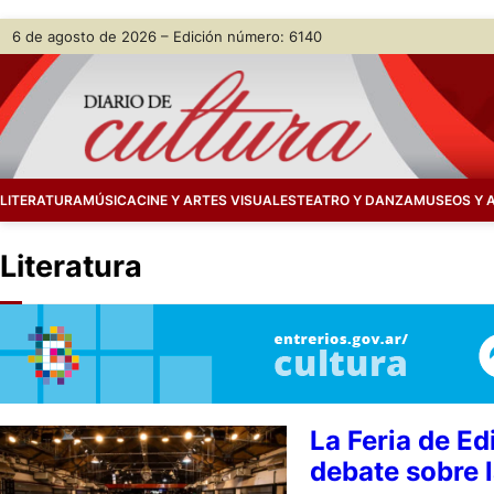
Skip
6 de agosto de 2026 – Edición número: 6140
to
content
LITERATURA
MÚSICA
CINE Y ARTES VISUALES
TEATRO Y DANZA
MUSEOS Y 
Literatura
La Feria de E
debate sobre l