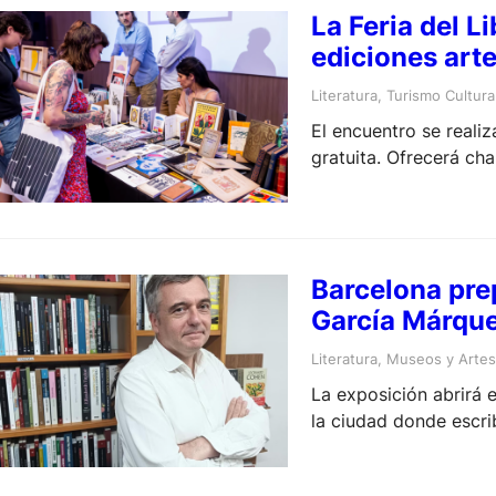
La Feria del L
ediciones art
Literatura
, 
Turismo Cultura
El encuentro se realiz
gratuita. Ofrecerá cha
Barcelona pre
García Márquez
Literatura
, 
Museos y Artes 
La exposición abrirá 
la ciudad donde escri