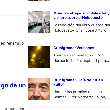
orientación católica “Le
Vingtième Siècle”, apareció el
Mundo Embajada. El Salvador y
primer día de noviembre de
un libro sobre el Holocausto
1927 dirigido, dada una relación
La reedición del libro «Héroe del
de confianza con el…
Holocausto- Cnel. José Arturo
Castellanos” fue presentada por
la Embajada de El Salvador en
ó en “enemigo
Argentina en la Delegación de
Crucigrama: Versiones
Asociaciones Israelitas
Apuntes fragmentados – Por
Argentinas (DAIA), en…
Norberto Tallón, especial para
DiariodeCultura.com.ar.
Crucigrama: El día del “Juan
zgo de un
Rulfo”
n
Uno de los premios de Juan
Gelman – Por Norberto Tallón,
especial para
DiariodeCultura.com.ar.
asta que Jean-