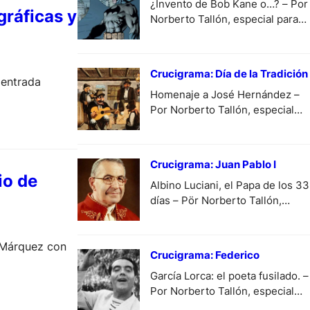
¿Invento de Bob Kane o…? – Por
gráficas y
Norberto Tallón, especial para
DiariodeCultura.
Crucigrama: Día de la Tradición
 entrada
Homenaje a José Hernández –
Por Norberto Tallón, especial
para DiariodeCultura.
Crucigrama: Juan Pablo I
io de
Albino Luciani, el Papa de los 33
días – Pör Norberto Tallón,
especial para
DiariodeCultura.com.ar.
a Márquez con
Crucigrama: Federico
García Lorca: el poeta fusilado. –
Por Norberto Tallón, especial
para DiariodeCultura.