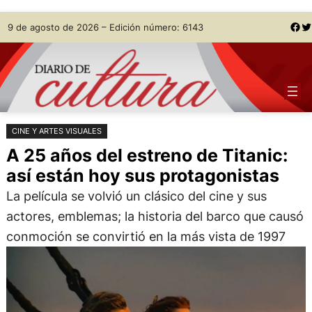
Saltar
Skip
Facebook
Twitter
9 de agosto de 2026 – Edición número: 6143
al
to
contenido
content
CINE Y ARTES VISUALES
A 25 años del estreno de Titanic:
así están hoy sus protagonistas
La película se volvió un clásico del cine y sus
actores, emblemas; la historia del barco que causó
conmoción se convirtió en la más vista de 1997