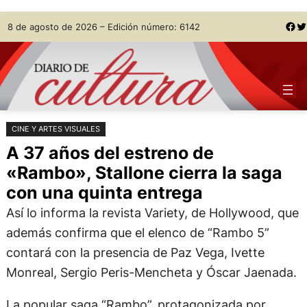
Saltar
Skip
Facebook
Twitter
8 de agosto de 2026 – Edición número: 6142
al
to
contenido
content
CINE Y ARTES VISUALES
A 37 años del estreno de
«Rambo», Stallone cierra la saga
con una quinta entrega
Así lo informa la revista Variety, de Hollywood, que
además confirma que el elenco de “Rambo 5”
contará con la presencia de Paz Vega, Ivette
Monreal, Sergio Peris-Mencheta y Óscar Jaenada.
La popular saga “Rambo”, protagonizada por