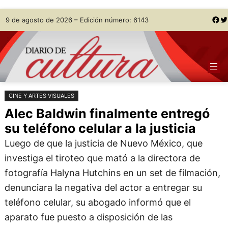
Saltar
Skip
Facebook
Twitter
9 de agosto de 2026 – Edición número: 6143
al
to
contenido
content
CINE Y ARTES VISUALES
Alec Baldwin finalmente entregó
su teléfono celular a la justicia
Luego de que la justicia de Nuevo México, que
investiga el tiroteo que mató a la directora de
fotografía Halyna Hutchins en un set de filmación,
denunciara la negativa del actor a entregar su
teléfono celular, su abogado informó que el
aparato fue puesto a disposición de las