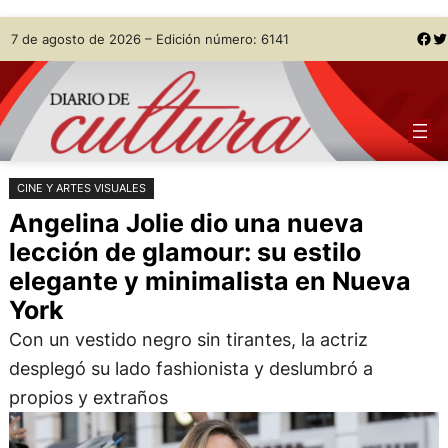
Saltar
Skip
Facebook
Twitter
7 de agosto de 2026 – Edición número: 6141
al
to
contenido
content
CINE Y ARTES VISUALES
Angelina Jolie dio una nueva
lección de glamour: su estilo
elegante y minimalista en Nueva
York
Con un vestido negro sin tirantes, la actriz
desplegó su lado fashionista y deslumbró a
propios y extraños