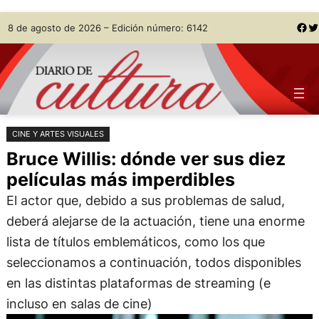
Saltar
Skip
Facebook
Twitter
8 de agosto de 2026 – Edición número: 6142
al
to
contenido
content
CINE Y ARTES VISUALES
Bruce Willis: dónde ver sus diez
películas más imperdibles
El actor que, debido a sus problemas de salud,
deberá alejarse de la actuación, tiene una enorme
lista de títulos emblemáticos, como los que
seleccionamos a continuación, todos disponibles
en las distintas plataformas de streaming (e
incluso en salas de cine)