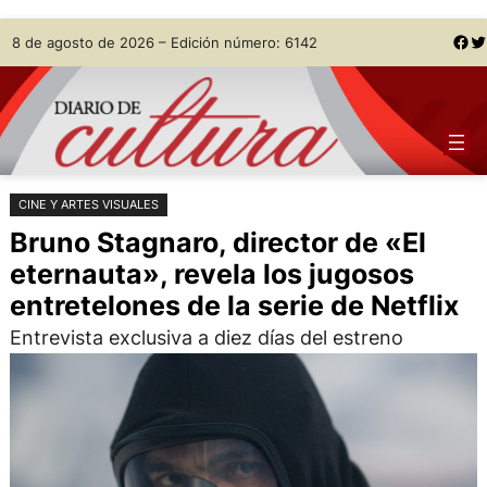
Saltar
Skip
Facebook
Twitter
8 de agosto de 2026 – Edición número: 6142
al
to
contenido
content
CINE Y ARTES VISUALES
Bruno Stagnaro, director de «El
eternauta», revela los jugosos
entretelones de la serie de Netflix
Entrevista exclusiva a diez días del estreno