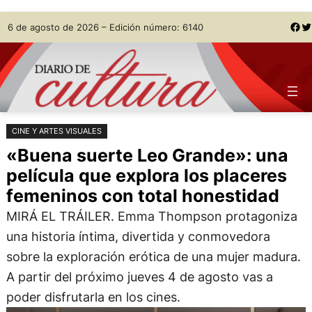
Saltar
Skip
Facebook
Twitter
6 de agosto de 2026 – Edición número: 6140
al
to
contenido
content
CINE Y ARTES VISUALES
«Buena suerte Leo Grande»: una
película que explora los placeres
femeninos con total honestidad
MIRÁ EL TRÁILER. Emma Thompson protagoniza
una historia íntima, divertida y conmovedora
sobre la exploración erótica de una mujer madura.
A partir del próximo jueves 4 de agosto vas a
poder disfrutarla en los cines.