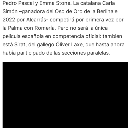
Simón –ganadora del Oso de Oro de la Berlinale
2022 por Alcarrás- competirá por primera vez por
la Palma con Romería. Pero no será la única
película española en competencia oficial: también
está Sirat, del gallego Óliver Laxe, que hasta ahora
había participado de las secciones paralelas.
Fuera de concurso, además de la mencionada
Misión impo
Lowest
, de
Spike Lee
, remake del policial
El cielo y el infierno
Kurosawa, con
Denzel Washington
como protagonista, q
transitará la alfombra roja cannoise. No es el caso, preci
Niro
, que debutó aquí en Cannes 1976 con
Taxi Driver
, na
recibirá este martes en la gala inaugural -previamente a 
jour
, primer largometraje de la francesa
Amélie Bonnin
, 
una
Palma de Oro de Honor,
reservándose para el miérco
Por su lado,
Scarlett Johansson
vuelve a Cannes, pero no
presentar su ópera prima como directora,
Eleanor The Gre
Certain Regard, donde participa como miembro del jurado