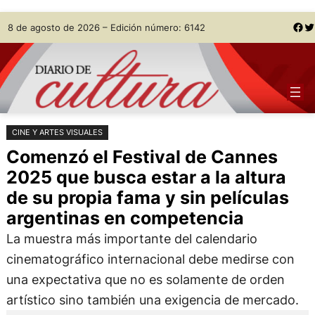
Saltar
Skip
Facebook
Twitter
8 de agosto de 2026 – Edición número: 6142
al
to
contenido
content
CINE Y ARTES VISUALES
Comenzó el Festival de Cannes
2025 que busca estar a la altura
de su propia fama y sin películas
argentinas en competencia
La muestra más importante del calendario
cinematográfico internacional debe medirse con
una expectativa que no es solamente de orden
artístico sino también una exigencia de mercado.