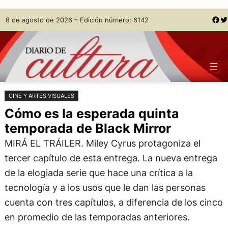
Saltar
Skip
Facebook
Twitter
8 de agosto de 2026 – Edición número: 6142
al
to
contenido
content
CINE Y ARTES VISUALES
Cómo es la esperada quinta
temporada de Black Mirror
MIRÁ EL TRÁILER. Miley Cyrus protagoniza el
tercer capítulo de esta entrega. La nueva entrega
de la elogiada serie que hace una crítica a la
tecnología y a los usos que le dan las personas
cuenta con tres capítulos, a diferencia de los cinco
en promedio de las temporadas anteriores.