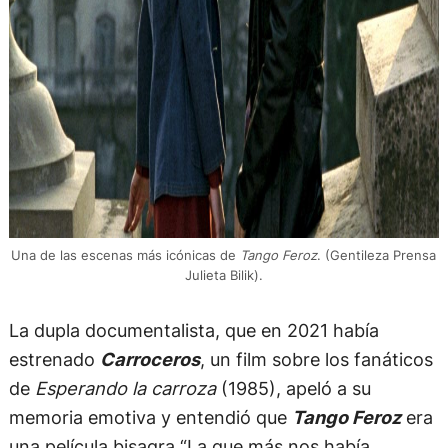
Una de las escenas más icónicas de
Tango Feroz
. (Gentileza Prensa
Julieta Bilik).
La dupla documentalista, que en 2021 había
estrenado
Carroceros
, un film sobre los fanáticos
de
Esperando la carroza
(1985), apeló a su
memoria emotiva y entendió que
Tango Feroz
era
una
película bisagra “La que más nos había