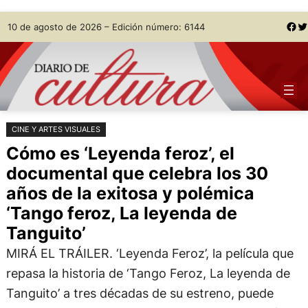
Saltar
Skip
Facebook
Twitter
10 de agosto de 2026 – Edición número: 6144
al
to
contenido
content
CINE Y ARTES VISUALES
Cómo es ‘Leyenda feroz’, el
documental que celebra los 30
años de la exitosa y polémica
‘Tango feroz, La leyenda de
Tanguito’
MIRÁ EL TRÁILER. ‘Leyenda Feroz’, la película que
repasa la historia de ‘Tango Feroz, La leyenda de
Tanguito’ a tres décadas de su estreno, puede