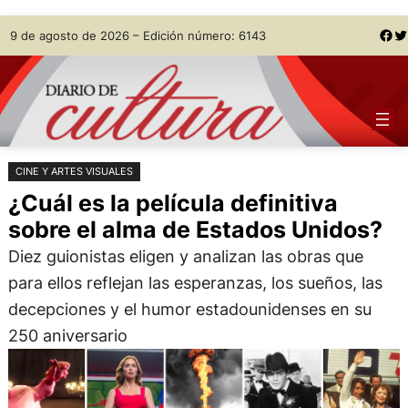
Saltar
Skip
Facebook
Twitter
9 de agosto de 2026 – Edición número: 6143
al
to
contenido
content
CINE Y ARTES VISUALES
¿Cuál es la película definitiva
sobre el alma de Estados Unidos?
Diez guionistas eligen y analizan las obras que
para ellos reflejan las esperanzas, los sueños, las
decepciones y el humor estadounidenses en su
250 aniversario