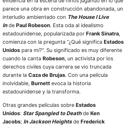
evidencia en la escena de niños jugando en lo que
parece una obra en construcción abandonada, un
interludio ambientado con
The House I Live
In
de
Paul Robeson
. Esta oda al idealismo
estadounidense, popularizada por
Frank Sinatra
,
comienza con la pregunta “¿Qué significa
Estados
Unidos
para mí?“. Su significado es muy diferente
cuando la canta
Robeson
, un activista por los
derechos civiles cuya carrera se vio truncada
durante la
Caza de Brujas
. Con una película
inolvidable,
Burnett
evoca la historia
estadounidense y la transforma.
Otras grandes películas sobre
Estados
Unidos
:
Star Spangled to Death
de
Ken
Jacobs
;
In Jackson Heights
de
Frederick