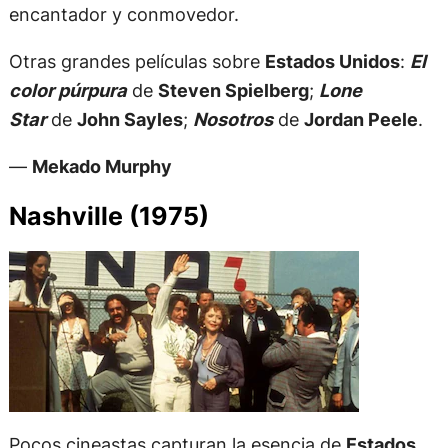
encantador y conmovedor.
Otras grandes películas sobre
Estados Unidos
:
El
color púrpura
de
Steven Spielberg
;
Lone
Star
de
John Sayles
;
Nosotros
de
Jordan Peele
.
—
Mekado Murphy
Nashville (1975)
Pocos cineastas capturan la esencia de
Estados