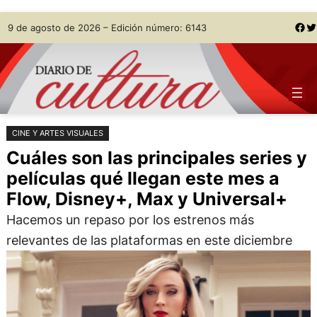
Saltar
Skip
Facebook
Twitter
9 de agosto de 2026 – Edición número: 6143
al
to
contenido
content
CINE Y ARTES VISUALES
Cuáles son las principales series y
películas qué llegan este mes a
Flow, Disney+, Max y Universal+
Hacemos un repaso por los estrenos más
relevantes de las plataformas en este diciembre