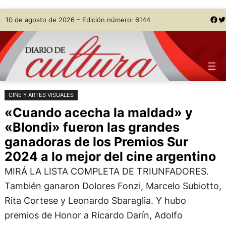
Saltar
Skip
Facebook
Twitter
10 de agosto de 2026 – Edición número: 6144
al
to
contenido
content
CINE Y ARTES VISUALES
«Cuando acecha la maldad» y
«Blondi» fueron las grandes
ganadoras de los Premios Sur
2024 a lo mejor del cine argentino
MIRÁ LA LISTA COMPLETA DE TRIUNFADORES.
También ganaron Dolores Fonzi, Marcelo Subiotto,
Rita Cortese y Leonardo Sbaraglia. Y hubo
premios de Honor a Ricardo Darín, Adolfo