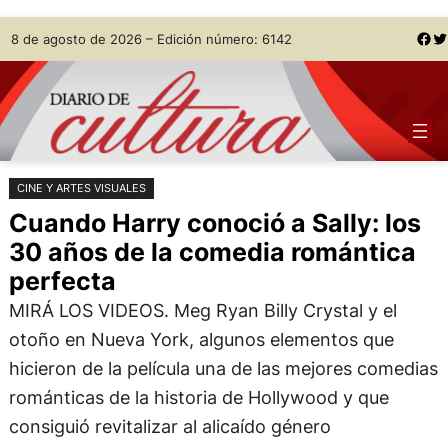
Saltar
Skip
Facebook
Twitter
8 de agosto de 2026 – Edición número: 6142
al
to
contenido
content
CINE Y ARTES VISUALES
Cuando Harry conoció a Sally: los
30 años de la comedia romántica
perfecta
MIRÁ LOS VIDEOS. Meg Ryan Billy Crystal y el
otoño en Nueva York, algunos elementos que
hicieron de la película una de las mejores comedias
románticas de la historia de Hollywood y que
consiguió revitalizar al alicaído género