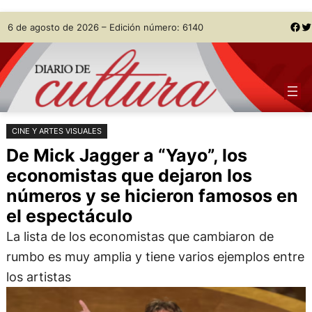
Saltar
Skip
Facebook
Twitter
6 de agosto de 2026 – Edición número: 6140
al
to
contenido
content
CINE Y ARTES VISUALES
De Mick Jagger a “Yayo”, los
economistas que dejaron los
números y se hicieron famosos en
el espectáculo
La lista de los economistas que cambiaron de
rumbo es muy amplia y tiene varios ejemplos entre
los artistas