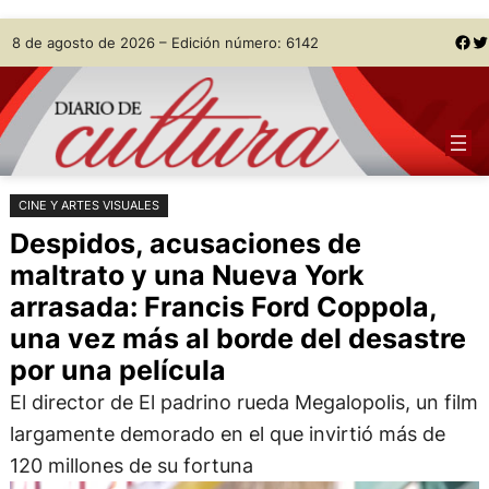
Saltar
Skip
Facebook
Twitter
8 de agosto de 2026 – Edición número: 6142
al
to
contenido
content
CINE Y ARTES VISUALES
Despidos, acusaciones de
maltrato y una Nueva York
arrasada: Francis Ford Coppola,
una vez más al borde del desastre
por una película
El director de El padrino rueda Megalopolis, un film
largamente demorado en el que invirtió más de
120 millones de su fortuna