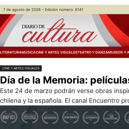
Saltar
Skip
7 de agosto de 2026 – Edición número: 6141
al
to
contenido
content
LITERATURA
MÚSICA
CINE Y ARTES VISUALES
TEATRO Y DANZA
MUSEOS Y 
CINE Y ARTES VISUALES
Día de la Memoria: película
Este 24 de marzo podrán verse obras inspira
chilena y la española. El canal Encuentro 