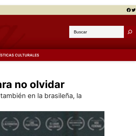
Facebook
Twitter
B
u
s
c
ÍSTICAS CULTURALES
a
r
ra no olvidar
también en la brasileña, la