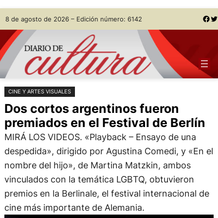
Saltar
Skip
Facebook
Twitter
8 de agosto de 2026 – Edición número: 6142
al
to
contenido
content
CINE Y ARTES VISUALES
Dos cortos argentinos fueron
premiados en el Festival de Berlín
MIRÁ LOS VIDEOS. «Playback – Ensayo de una
despedida», dirigido por Agustina Comedi, y «En el
nombre del hijo», de Martina Matzkin, ambos
vinculados con la temática LGBTQ, obtuvieron
premios en la Berlinale, el festival internacional de
cine más importante de Alemania.