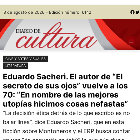
Saltar
Skip
Facebook
Twitter
8 de agosto de 2026 – Edición número: 6142
al
to
contenido
content
CINE Y ARTES VISUALES
LITERATURA
Eduardo Sacheri. El autor de “El
secreto de sus ojos” vuelve a los
70: “En nombre de las mejores
utopías hicimos cosas nefastas”
“La decisión ética detrás de lo que escribo es no
bajar línea”, dice Eduardo Sacheri, que en esta
ficción sobre Montoneros y el ERP busca contar