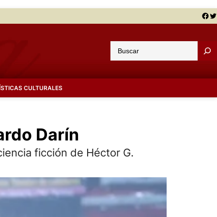
Facebook
Twitter
B
u
s
c
ÍSTICAS CULTURALES
a
r
cardo Darín
ciencia ficción de Héctor G.