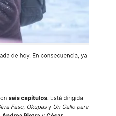
ugada de hoy. En consecuencia, ya
 con
seis capítulos
. Está dirigida
Birra Faso
,
Okupas
y
Un Gallo para
,
Andrea Pietra
y
César