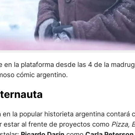
le en la plataforma desde las 4 de la madr
amoso cómic argentino.
Eternauta
a en la popular historieta argentina contará
r estar al frente de proyectos como
Pizza, 
stelar:
Ricardo Darín
como
Carla Peterson