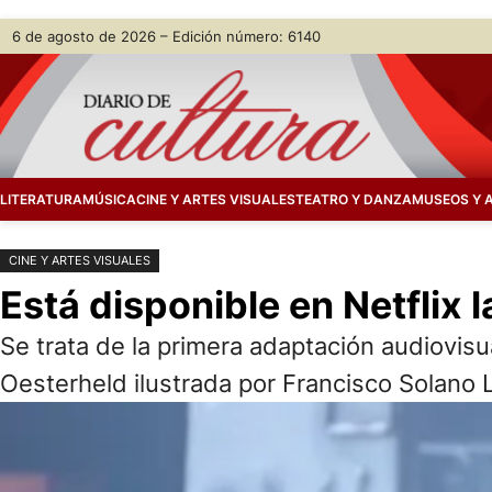
Saltar
Skip
6 de agosto de 2026 – Edición número: 6140
al
to
contenido
content
LITERATURA
MÚSICA
CINE Y ARTES VISUALES
TEATRO Y DANZA
MUSEOS Y 
CINE Y ARTES VISUALES
Está disponible en Netflix 
Se trata de la primera adaptación audiovisua
Oesterheld ilustrada por Francisco Solano 