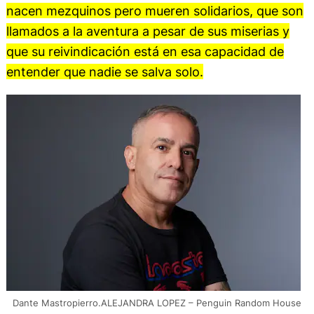
nacen mezquinos pero mueren solidarios, que son
llamados a la aventura a pesar de sus miserias y
que su reivindicación está en esa capacidad de
entender que nadie se salva solo.
Dante Mastropierro.ALEJANDRA LOPEZ – Penguin Random House