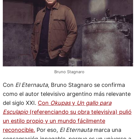
Bruno Stagnaro
Con
El Eternauta
, Bruno Stagnaro se confirma
como el autor televisivo argentino más relevante
del siglo XXI.
Con
Okupas
y
Un gallo para
Esculapio
(referenciando su obra televisiva) pulió
un estilo propio y un mundo fácilmente
reconocible.
Por eso,
El Eternauta
marca una
consagración innegable, porque es un universo a