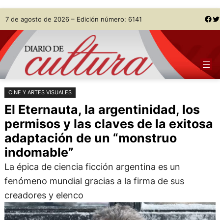
Saltar
Skip
Facebook
Twitter
7 de agosto de 2026 – Edición número: 6141
al
to
contenido
content
CINE Y ARTES VISUALES
El Eternauta, la argentinidad, los
permisos y las claves de la exitosa
adaptación de un “monstruo
indomable”
La épica de ciencia ficción argentina es un
fenómeno mundial gracias a la firma de sus
creadores y elenco