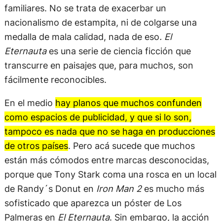
familiares. No se trata de exacerbar un
nacionalismo de estampita, ni de colgarse una
medalla de mala calidad, nada de eso
. El
Eternauta
es una serie de ciencia ficción que
transcurre en paisajes que, para muchos, son
fácilmente reconocibles.
En el medio
hay planos que muchos confunden
como espacios de publicidad, y que si lo son,
tampoco es nada que no se haga en producciones
de otros países
. Pero acá sucede que muchos
están más cómodos entre marcas desconocidas,
porque que Tony Stark coma una rosca en un local
de Randy´s Donut en
Iron Man 2
es mucho más
sofisticado que aparezca un póster de Los
Palmeras en
El Eternauta
. Sin embargo, la acción