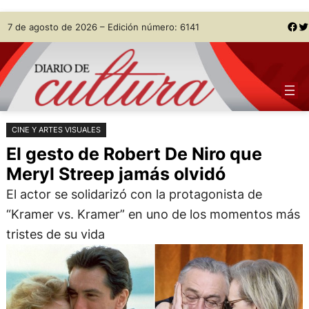
Saltar
Skip
Facebook
Twitter
7 de agosto de 2026 – Edición número: 6141
al
to
contenido
content
CINE Y ARTES VISUALES
El gesto de Robert De Niro que
Meryl Streep jamás olvidó
El actor se solidarizó con la protagonista de
“Kramer vs. Kramer” en uno de los momentos más
tristes de su vida