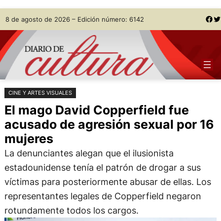
Saltar
Skip
Facebook
Twitter
8 de agosto de 2026 – Edición número: 6142
al
to
contenido
content
CINE Y ARTES VISUALES
El mago David Copperfield fue
acusado de agresión sexual por 16
mujeres
La denunciantes alegan que el ilusionista
estadounidense tenía el patrón de drogar a sus
víctimas para posteriormente abusar de ellas. Los
representantes legales de Copperfield negaron
rotundamente todos los cargos.