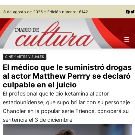
Saltar
Skip
Facebook
Twitter
8 de agosto de 2026 – Edición número: 6142
al
to
contenido
content
CINE Y ARTES VISUALES
El médico que le suministró drogas
al actor Matthew Perrry se declaró
culpable en el juicio
El profesional que le dio ketamina al actor
estadounidense, que supo brillar con su personaje
Chandler en la popular serie Friends, conocerá su
sentencia el 3 de diciembre