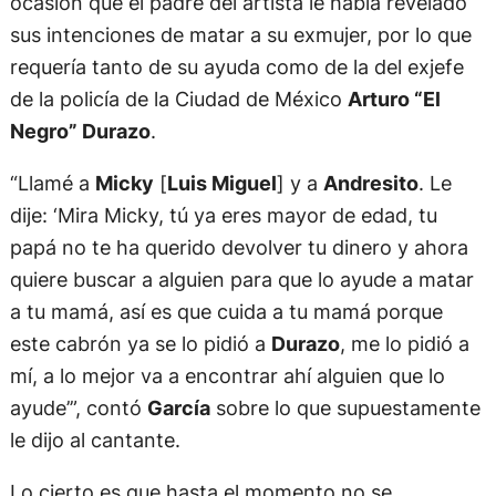
ocasión que el padre del artista le había revelado
sus intenciones de matar a su exmujer, por lo que
requería tanto de su ayuda como de la del exjefe
de la policía de la Ciudad de México
Arturo “El
Negro” Durazo
.
“Llamé a
Micky
[
Luis Miguel
] y a
Andresito
. Le
dije: ‘Mira Micky, tú ya eres mayor de edad, tu
papá no te ha querido devolver tu dinero y ahora
quiere buscar a alguien para que lo ayude a matar
a tu mamá, así es que cuida a tu mamá porque
este cabrón ya se lo pidió a
Durazo
, me lo pidió a
mí, a lo mejor va a encontrar ahí alguien que lo
ayude’”, contó
García
sobre lo que supuestamente
le dijo al cantante.
Lo cierto es que hasta el momento no se