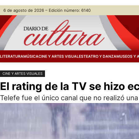
Saltar
Skip
6 de agosto de 2026 – Edición número: 6140
al
to
contenido
content
LITERATURA
MÚSICA
CINE Y ARTES VISUALES
TEATRO Y DANZA
MUSEOS Y 
CINE Y ARTES VISUALES
El rating de la TV se hizo 
Telefe fue el único canal que no realizó una