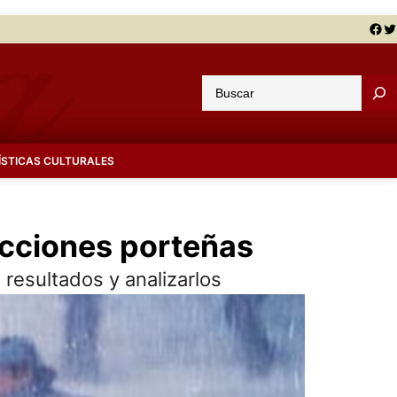
Facebook
Twitter
B
u
s
c
ÍSTICAS CULTURALES
a
r
lecciones porteñas
 resultados y analizarlos