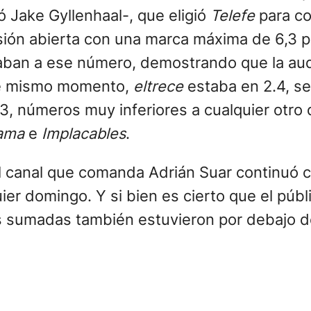
Jake Gyllenhaal-, que eligió
Telefe
para co
isión abierta con una marca máxima de 6,3 p
gaban a ese número, demostrando que la aud
ese mismo momento,
eltrece
estaba en 2.4, s
3, números muy inferiores a cualquier otro
ama
e
Implacables
.
el canal que comanda Adrián Suar continuó c
er domingo. Y si bien es cierto que el públ
as sumadas también estuvieron por debajo d