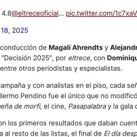
 4.8
@eltreceoficial
…
pic.twitter.com/1c7xa
18, 2025
 conducción de
Magalí Ahrendts
y
Alejand
ó “Decisión 2025″, por
eltrece
, con
Dominiqu
 entre otros periodistas y especialistas.
ampaña y con analistas en el piso, cada señ
llermo Pendino fue el único que no modificó
peña de morfi
, el cine,
Pasapalabra
y la gala
ron los primeros resultados que daban cuen
al resto de las listas, el final de
El día de