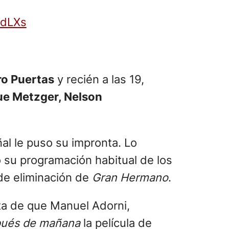
VdLXs
ro Puertas
y recién a las 19,
e Metzger, Nelson
al le puso su impronta. Lo
 su programación habitual de los
 de eliminación de
Gran Hermano
.
ta de que Manuel Adorni,
spués de mañana
la película de