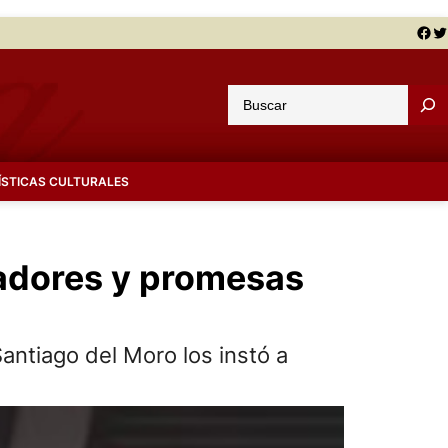
Facebook
Twitter
B
u
s
c
ÍSTICAS CULTURALES
a
r
ladores y promesas
antiago del Moro los instó a