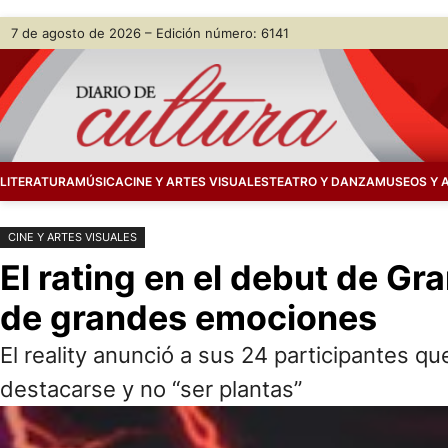
Saltar
Skip
7 de agosto de 2026 – Edición número: 6141
al
to
contenido
content
LITERATURA
MÚSICA
CINE Y ARTES VISUALES
TEATRO Y DANZA
MUSEOS Y 
CINE Y ARTES VISUALES
El rating en el debut de G
de grandes emociones
El reality anunció a sus 24 participantes q
destacarse y no “ser plantas”