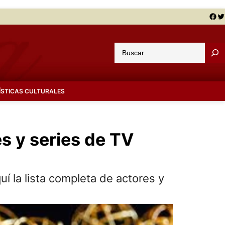
Facebook
Twitter
B
u
s
c
ÍSTICAS CULTURALES
a
r
s y series de TV
í la lista completa de actores y