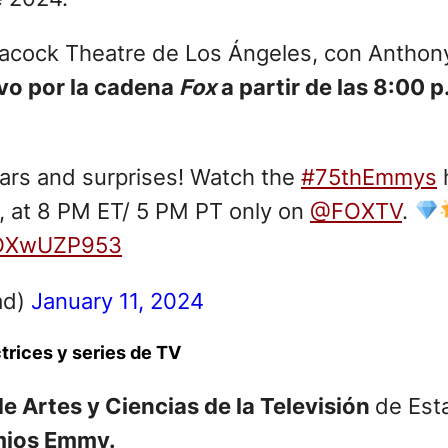
 Peacock Theatre de Los Ángeles, con Antho
ivo por la cadena
Fox
a partir de las 8:00 p
stars and surprises! Watch the
#75thEmmys
, at 8 PM ET/ 5 PM PT only on
@FOXTV
.
/DDXwUZP953
ad)
January 11, 2024
trices y series de TV
e Artes y Ciencias de la Televisión
de Est
emios Emmy.