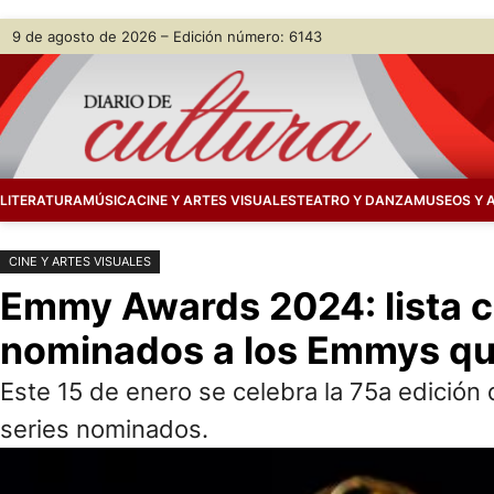
Saltar
Skip
9 de agosto de 2026 – Edición número: 6143
al
to
contenido
content
LITERATURA
MÚSICA
CINE Y ARTES VISUALES
TEATRO Y DANZA
MUSEOS Y 
CINE Y ARTES VISUALES
Emmy Awards 2024: lista co
nominados a los Emmys que
Este 15 de enero se celebra la 75a edición
series nominados.