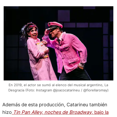
En 2019, el actor se sumó al elenco del musical argentino, La
Desgracia (Foto: Instagram @joacocatarineu / @fiorellaromay)
Además de esta producción, Catarineu también
hizo
Tin Pan Alley, noches de Broadway
, bajo la