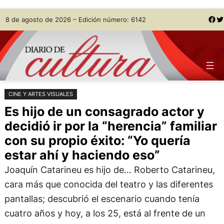
Saltar
Skip
Facebook
Twitter
8 de agosto de 2026 – Edición número: 6142
al
to
contenido
content
CINE Y ARTES VISUALES
Es hijo de un consagrado actor y
decidió ir por la “herencia” familiar
con su propio éxito: “Yo quería
estar ahí y haciendo eso”
Joaquín Catarineu es hijo de… Roberto Catarineu,
cara más que conocida del teatro y las diferentes
pantallas; descubrió el escenario cuando tenía
cuatro años y hoy, a los 25, está al frente de un