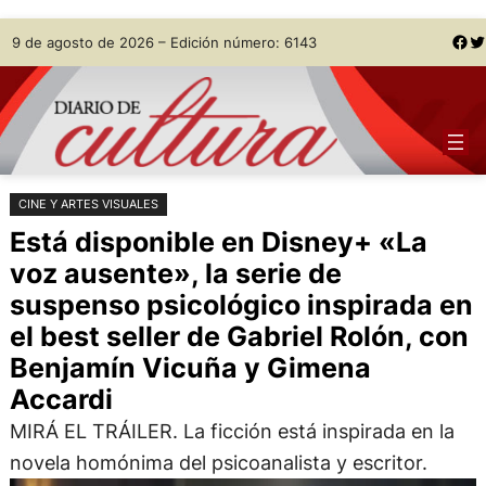
Saltar
Skip
Facebook
Twitter
9 de agosto de 2026 – Edición número: 6143
al
to
contenido
content
CINE Y ARTES VISUALES
Está disponible en Disney+ «La
voz ausente», la serie de
suspenso psicológico inspirada en
el best seller de Gabriel Rolón, con
Benjamín Vicuña y Gimena
Accardi
MIRÁ EL TRÁILER. La ficción está inspirada en la
novela homónima del psicoanalista y escritor.