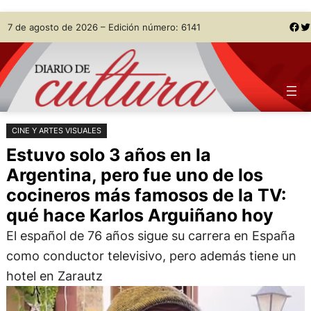
Saltar
Skip
Facebook
Twitter
7 de agosto de 2026 – Edición número: 6141
al
to
contenido
content
CINE Y ARTES VISUALES
Estuvo solo 3 años en la
Argentina, pero fue uno de los
cocineros más famosos de la TV:
qué hace Karlos Arguiñano hoy
El español de 76 años sigue su carrera en España
como conductor televisivo, pero además tiene un
hotel en Zarautz