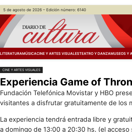
Saltar
Skip
5 de agosto de 2026 – Edición número: 6140
al
to
contenido
content
LITERATURA
MÚSICA
CINE Y ARTES VISUALES
TEATRO Y DANZA
MUSEOS Y 
CINE Y ARTES VISUALES
Experiencia Game of Thro
Fundación Telefónica Movistar y HBO presen
visitantes a disfrutar gratuitamente de los 
La experiencia tendrá entrada libre y gratu
a domingo de 13:00 a 20:30 hs. (el acceso 