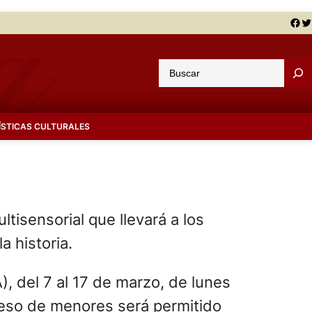
Facebook
Twitter
B
u
s
c
ÍSTICAS CULTURALES
a
r
isensorial que llevará a los
a historia.
), del 7 al 17 de marzo, de lunes
reso de menores será permitido