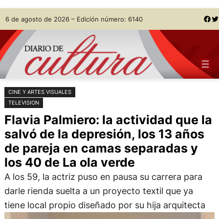
Saltar
Skip
Facebook
Twitter
6 de agosto de 2026 – Edición número: 6140
al
to
contenido
content
CINE Y ARTES VISUALES
TELEVISION
Flavia Palmiero: la actividad que la
salvó de la depresión, los 13 años
de pareja en camas separadas y
los 40 de La ola verde
A los 59, la actriz puso en pausa su carrera para
darle rienda suelta a un proyecto textil que ya
tiene local propio diseñado por su hija arquitecta