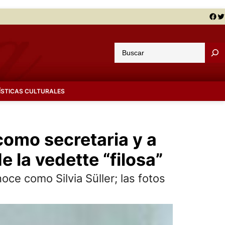
Facebook
Twitter
B
u
s
c
ÍSTICAS CULTURALES
a
r
 como secretaria y a
e la vedette “filosa”
oce como Silvia Süller; las fotos