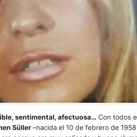
sible, sentimental, afectuosa…
Con todos es
men Süller
–nacida el 10 de febrero de 1958