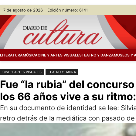
Saltar
Skip
7 de agosto de 2026 – Edición número: 6141
al
to
contenido
content
LITERATURA
MÚSICA
CINE Y ARTES VISUALES
TEATRO Y DANZA
MUSEOS Y 
CINE Y ARTES VISUALES
TEATRO Y DANZA
Fue “la rubia” del concurso
los 66 años vive a su ritmo:
En su documento de identidad se lee: Silvia
retro detrás de la mediática con pasado d