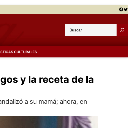
Facebook
Twitter
B
u
s
c
ÍSTICAS CULTURALES
a
r
gos y la receta de la
andalizó a su mamá; ahora, en