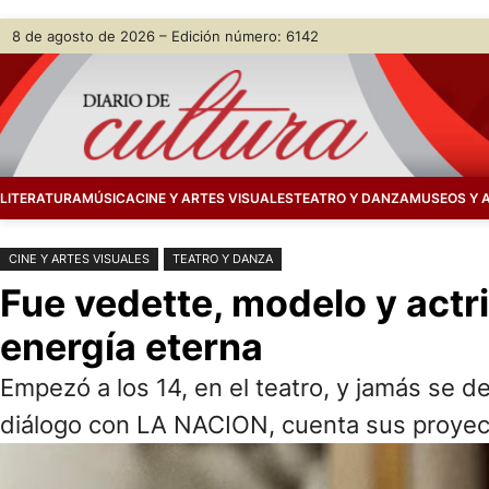
Saltar
Skip
8 de agosto de 2026 – Edición número: 6142
al
to
contenido
content
LITERATURA
MÚSICA
CINE Y ARTES VISUALES
TEATRO Y DANZA
MUSEOS Y 
CINE Y ARTES VISUALES
TEATRO Y DANZA
Fue vedette, modelo y actri
energía eterna
Empezó a los 14, en el teatro, y jamás se 
diálogo con LA NACION, cuenta sus proyecto