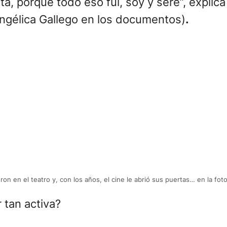
ista, porque todo eso fui, soy y seré”, expli
ngélica Gallego en los documentos)
.
eron en el teatro y, con los años, el cine le abrió sus puertas… en la fot
 tan activa?