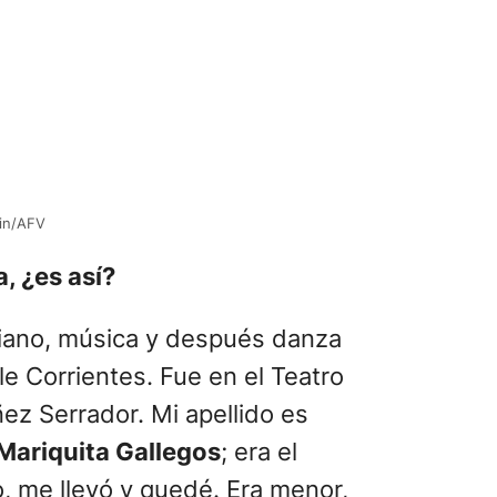
tin/AFV
, ¿es así?
 piano, música y después danza
le Corrientes. Fue en el Teatro
ñez Serrador. Mi apellido es
Mariquita Gallegos
; era el
io, me llevó y quedé. Era menor,