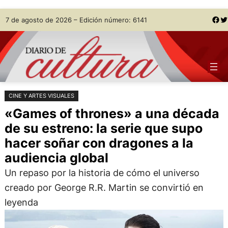
Saltar
Skip
Facebook
Twitter
7 de agosto de 2026 – Edición número: 6141
al
to
contenido
content
CINE Y ARTES VISUALES
«Games of thrones» a una década
de su estreno: la serie que supo
hacer soñar con dragones a la
audiencia global
Un repaso por la historia de cómo el universo
creado por George R.R. Martin se convirtió en
leyenda