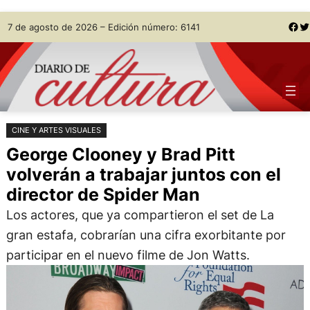
Saltar
Skip
Facebook
Twitter
7 de agosto de 2026 – Edición número: 6141
al
to
contenido
content
CINE Y ARTES VISUALES
George Clooney y Brad Pitt
volverán a trabajar juntos con el
director de Spider Man
Los actores, que ya compartieron el set de La
gran estafa, cobrarían una cifra exorbitante por
participar en el nuevo filme de Jon Watts.