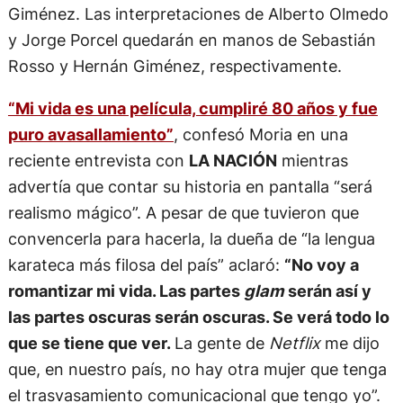
Giménez. Las interpretaciones de Alberto Olmedo
y Jorge Porcel quedarán en manos de Sebastián
Rosso y Hernán Giménez, respectivamente.
“Mi vida es una película, cumpliré 80 años y fue
puro avasallamiento”
, confesó Moria en una
reciente entrevista con
LA NACIÓN
mientras
advertía que contar su historia en pantalla “será
realismo mágico”. A pesar de que tuvieron que
convencerla para hacerla, la dueña de “la lengua
karateca más filosa del país” aclaró:
“No voy a
romantizar mi vida. Las partes
glam
serán así y
las partes oscuras serán oscuras. Se verá todo lo
que se tiene que ver.
La gente de
Netflix
me dijo
que, en nuestro país, no hay otra mujer que tenga
el trasvasamiento comunicacional que tengo yo”.