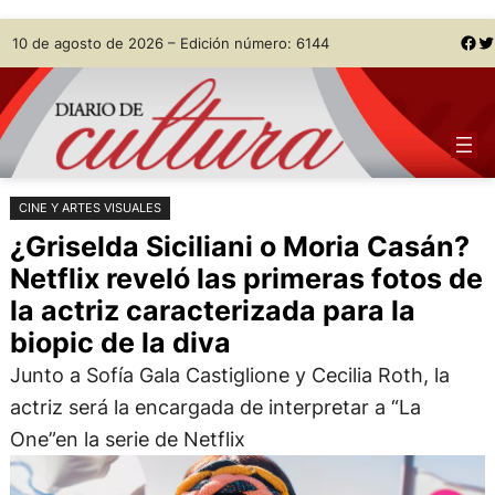
Saltar
Skip
Facebook
Twitter
10 de agosto de 2026 – Edición número: 6144
al
to
contenido
content
CINE Y ARTES VISUALES
¿Griselda Siciliani o Moria Casán?
Netflix reveló las primeras fotos de
la actriz caracterizada para la
biopic de la diva
Junto a Sofía Gala Castiglione y Cecilia Roth, la
actriz será la encargada de interpretar a “La
One”en la serie de Netflix