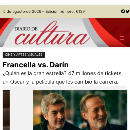
Saltar
Skip
Facebook
Twitter
5 de agosto de 2026 – Edición número: 6139
al
to
contenido
content
CINE Y ARTES VISUALES
Francella vs. Darín
¿Quién es la gran estrella? 47 millones de tickets,
un Oscar y la película que les cambió la carrera.