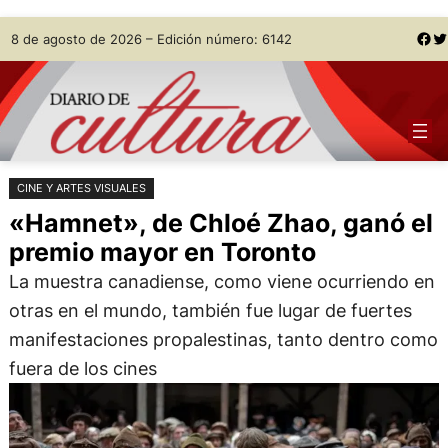
Saltar
Skip
Facebook
Twitter
8 de agosto de 2026 – Edición número: 6142
al
to
contenido
content
CINE Y ARTES VISUALES
«Hamnet», de Chloé Zhao, ganó el
premio mayor en Toronto
La muestra canadiense, como viene ocurriendo en
otras en el mundo, también fue lugar de fuertes
manifestaciones propalestinas, tanto dentro como
fuera de los cines