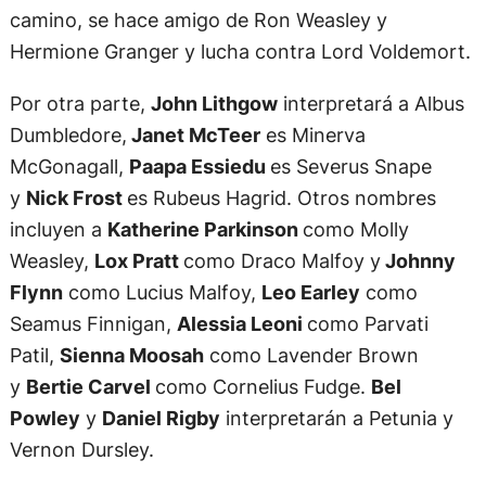
camino, se hace amigo de Ron Weasley y
Hermione Granger y lucha contra Lord Voldemort.
Por otra parte,
John Lithgow
interpretará a Albus
Dumbledore,
Janet McTeer
es Minerva
McGonagall,
Paapa Essiedu
es Severus Snape
y
Nick Frost
es Rubeus Hagrid. Otros nombres
incluyen a
Katherine Parkinson
como Molly
Weasley,
Lox Pratt
como Draco Malfoy y
Johnny
Flynn
como Lucius Malfoy,
Leo Earley
como
Seamus Finnigan,
Alessia Leoni
como Parvati
Patil,
Sienna Moosah
como Lavender Brown
y
Bertie Carvel
como Cornelius Fudge.
Bel
Powley
y
Daniel Rigby
interpretarán a Petunia y
Vernon Dursley.