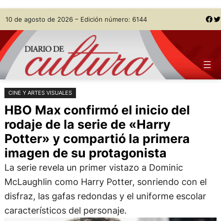
Saltar
Skip
Facebook
Twitter
10 de agosto de 2026 – Edición número: 6144
al
to
contenido
content
CINE Y ARTES VISUALES
HBO Max confirmó el inicio del
rodaje de la serie de «Harry
Potter» y compartió la primera
imagen de su protagonista
La serie revela un primer vistazo a Dominic
McLaughlin como Harry Potter, sonriendo con el
disfraz, las gafas redondas y el uniforme escolar
característicos del personaje.