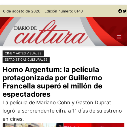
Saltar
Skip
Facebook
Twitter
6 de agosto de 2026 – Edición número: 6140
al
to
contenido
content
CINE Y ARTES VISUALES
ESTADÍSTICAS CULTURALES
Homo Argentum: la película
protagonizada por Guillermo
Francella superó el millón de
espectadores
La película de Mariano Cohn y Gastón Duprat
logró la sorprendente cifra a 11 días de su estreno
en cines.