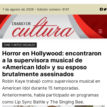
Saltar
Skip
Facebook
Twitter
7 de agosto de 2026 – Edición número: 6141
al
to
contenido
content
CINE Y ARTES VISUALES
Horror en Hollywood: encontraron
a la supervisora musical de
«American Idol» y su esposo
brutalmente asesinados
Robin Kaye trabajó como supervisora musical en
American Idol durante 15 temporadas.
Anteriormente, había participado en programas
como Lip Sync Battle y The Singing Bee.