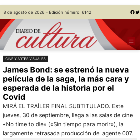
Saltar
Skip
Facebook
Twitter
8 de agosto de 2026 – Edición número: 6142
al
to
contenido
content
CINE Y ARTES VISUALES
James Bond: se estrenó la nueva
película de la saga, la más cara y
esperada de la historia por el
Covid
MIRÁ EL TRAÍLER FINAL SUBTITULADO. Este
jueves, 30 de septiembre, llega a las salas de cine
«No time to die» («Sin tiempo para morir»), la
largamente retrasada producción del agente 007.