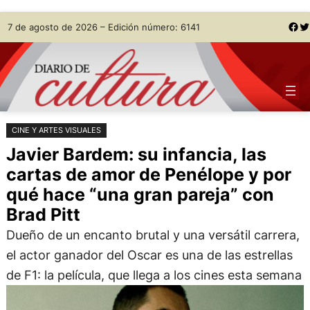
Saltar
Skip
Facebook
Twitter
7 de agosto de 2026 – Edición número: 6141
al
to
contenido
content
CINE Y ARTES VISUALES
Javier Bardem: su infancia, las
cartas de amor de Penélope y por
qué hace “una gran pareja” con
Brad Pitt
Dueño de un encanto brutal y una versátil carrera,
el actor ganador del Oscar es una de las estrellas
de F1: la película, que llega a los cines esta semana