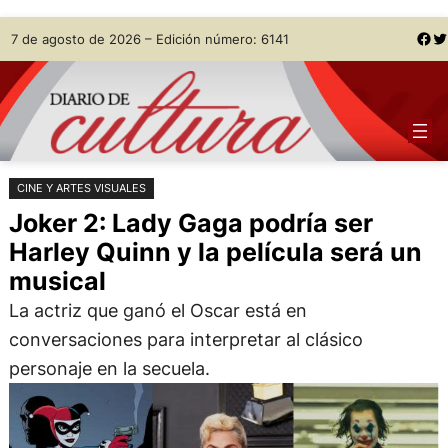
Saltar
Skip
Facebook
Twitter
7 de agosto de 2026 – Edición número: 6141
al
to
contenido
content
CINE Y ARTES VISUALES
Joker 2: Lady Gaga podría ser
Harley Quinn y la película será un
musical
La actriz que ganó el Oscar está en
conversaciones para interpretar al clásico
personaje en la secuela.